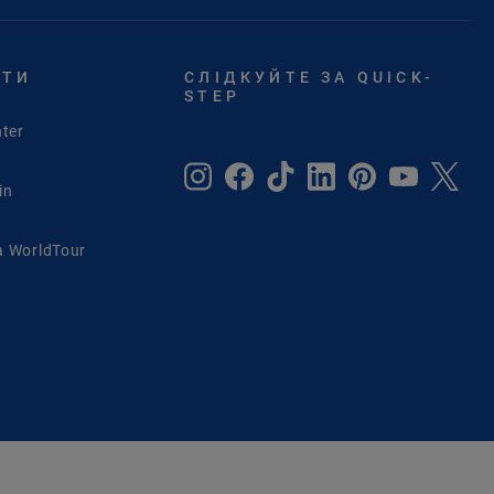
ЙТИ
СЛІДКУЙТЕ ЗА QUICK-
STEP
ter
in
 WorldTour