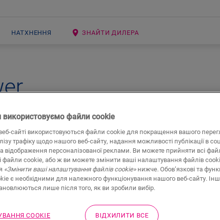
НАТХНЕННЯ
ЗНАЙТИ ДИЛЕРА
wer
е підлога Quick-Step
у вашом
 використовуємо файли cookie
веб-сайті використовуються файли cookie для покращення вашого перег
підлоги у вашому домі, перш ніж прийняти остаточне рішенн
алізу трафіку щодо нашого веб-сайту, надання можливості публікації в со
а відображення персоналізованої реклами. Ви можете прийняти всі файл
mViewer
тепер ви можете заздалегідь дізнатися, як виглядат
і файли cookie, або ж ви можете змінити ваші налаштування файлів cook
ня
«Змінити ваші налаштування файлів cookie»
нижче. Обов’язкові та функ
kie є необхідними для належного функціонування нашого веб-сайту. Інш
тановлюються лише після того, як ви зробили вибір.
ВАННЯ COOKIE
ВІДХИЛИТИ ВСЕ