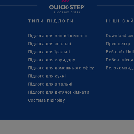
ТИПИ ПІДЛОГИ
ІНШІ СА
Підлога для ванної кімнати
Download cen
Підлога для спальні
Прес-центр
Підлога для їдальні
Веб-сайт Unil
Підлога для коридору
Pобочі місця
Підлога для домашнього офісу
Велокоманда
Підлога для кухні
Підлога для вітальні
Підлога для дитячої кімнати
Cистема підігріву