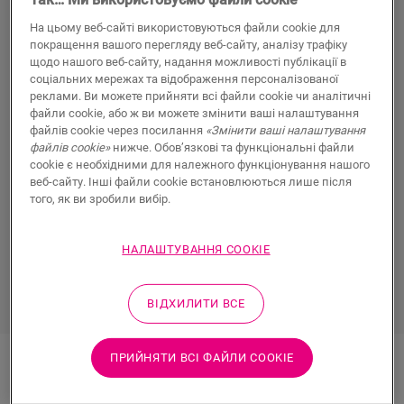
На цьому веб-сайті використовуються файли cookie для
Особисте робоче місце вдома — це місце, де ви
покращення вашого перегляду веб-сайту, аналізу трафіку
проводите чимало свого часу. Особливо, якщо ви
щодо нашого веб-сайту, надання можливості публікації в
надомник, фрілансер або підприємець і
соціальних мережах та відображення персоналізованої
цілодобово працюєте в домашньому офісі. Тому це
реклами. Ви можете прийняти всі файли cookie чи аналітичні
файли cookie, або ж ви можете змінити ваші налаштування
природно бажати комфорту і створити
мирне й
файлів cookie через посилання
«Змінити ваші налаштування
спокійне місце, яке допомагає вам зосередитися
і
файлів cookie»
нижче. Обов’язкові та функціональні файли
працювати «як бос». Також вам захочеться, щоб
cookie є необхідними для належного функціонування нашого
веб-сайту. Інші файли cookie встановлюються лише після
ця кімната мала професійний вигляд і неначе
того, як ви зробили вибір.
казала: «Заходь до мого офісу». Вічна дилема, чи
не так?
НАЛАШТУВАННЯ COOKIE
УСІ ВИДИ ПІДЛОГИ ДЛЯ ДОМАШНЬОГО
ОФІСУ
ВІДХИЛИТИ ВСЕ
ПРИЙНЯТИ ВСІ ФАЙЛИ СOOKIE