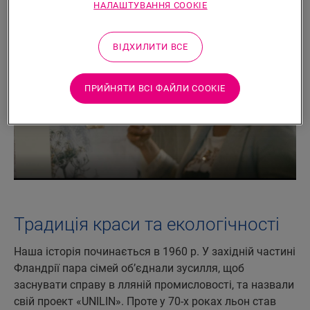
НАЛАШТУВАННЯ COOKIE
ВІДХИЛИТИ ВСЕ
ПРИЙНЯТИ ВСІ ФАЙЛИ СOOKIE
Традиція краси та екологічності
Наша історія починається в 1960 р. У західній частині
Фландрії пара сімей об’єднали зусилля, щоб
заснувати справу в лляній промисловості, та назвали
свій проект «UNILIN». Проте у 70-х роках льон став