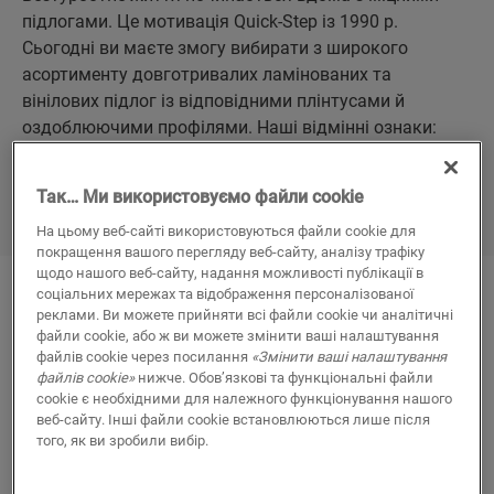
підлогами. Це мотивація Quick-Step із 1990 р.
Сьогодні ви маєте змогу вибирати з широкого
асортименту довготривалих ламінованих та
вінілових підлог із відповідними плінтусами й
оздоблюючими профілями. Наші відмінні ознаки:
красиві декори, водостійкі підлоги та просте
укладання — все завдяки низці вражаючих інновацій.
Так… Ми використовуємо файли cookie
На цьому веб-сайті використовуються файли cookie для
покращення вашого перегляду веб-сайту, аналізу трафіку
щодо нашого веб-сайту, надання можливості публікації в
соціальних мережах та відображення персоналізованої
реклами. Ви можете прийняти всі файли cookie чи аналітичні
файли cookie, або ж ви можете змінити ваші налаштування
Головна риса бренду Quick-
файлів cookie через посилання
«Змінити ваші налаштування
Step?
файлів cookie»
нижче. Обов’язкові та функціональні файли
cookie є необхідними для належного функціонування нашого
Постійне прагнення до
веб-сайту. Інші файли cookie встановлюються лише після
досконалості...
того, як ви зробили вибір.