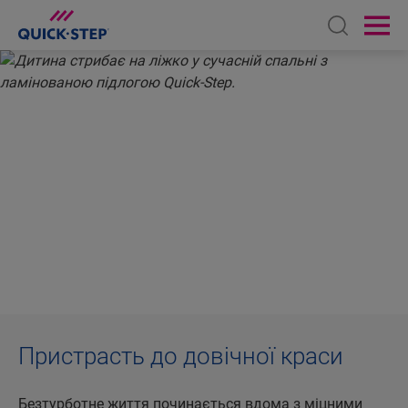
Open sear
Ope
ГОЛОВНА
ПРО QUICK-STEP
ПРО QUICK-STEP
Дизайнери підлог із 1990 р.
Пристрасть до довічної краси
Безтурботне життя починається вдома з міцними