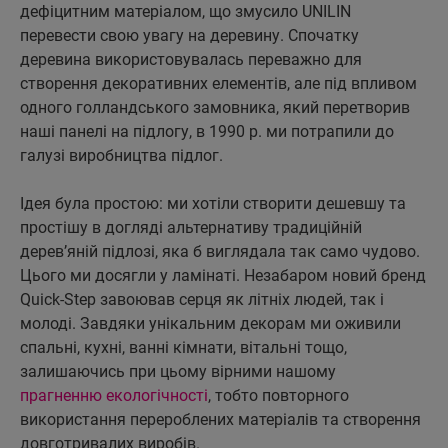
дефіцитним матеріалом, що змусило UNILIN
перевести свою увагу на деревину. Спочатку
деревина використовувалась переважно для
створення декоративних елементів, але під впливом
одного голландського замовника, який перетворив
наші панелі на підлогу, в 1990 р. ми потрапили до
галузі виробництва підлог.
Ідея була простою: ми хотіли створити дешевшу та
простішу в догляді альтернативу традиційній
дерев’яній підлозі, яка б виглядала так само чудово.
Цього ми досягли у ламінаті. Незабаром новий бренд
Quick-Step завоював серця як літніх людей, так і
молоді. Завдяки унікальним декорам ми оживили
спальні, кухні, ванні кімнати, вітальні тощо,
залишаючись при цьому вірними нашому
прагненню екологічності
, тобто повторного
використання перероблених матеріалів та створення
довготривалих виробів.