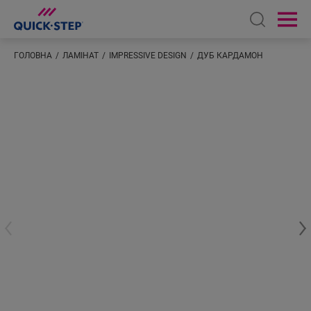
Open sear
Ope
ГОЛОВНА
ЛАМІНАТ
IMPRESSIVE DESIGN
ДУБ КАРДАМОН
Введіть ваше розташування