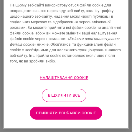
Рекомендована роздрібна ціна
На цьому веб-сайті використовуються файли cookie для
покращення вашого перегляду веб-сайту, аналізу трафіку
Знайдіть дилера поблизу
щодо нашого веб-сайту, надання можливості публікації в
соціальних мережах та відображення персоналізованої
Бажаєте побачити цю підлогу в реальному житті?
реклами. Ви можете прийняти всі файли cookie чи аналітичні
Все ще маєте кілька питань? Жодних проблем!
файли cookie, або ж ви можете змінити ваші налаштування
Завжди є дилер Quick-Step поблизу.
файлів cookie через посилання
«Змінити ваші налаштування
файлів cookie»
нижче. Обов’язкові та функціональні файли
cookie є необхідними для належного функціонування нашого
веб-сайту. Інші файли cookie встановлюються лише після
того, як ви зробили вибір.
ПОШУК
НАЛАШТУВАННЯ COOKIE
Не впевнені, що ця підлога підходить до
ВІДХИЛИТИ ВСЕ
вашого стилю та потреб?
ПРИЙНЯТИ ВСІ ФАЙЛИ СOOKIE
Переглянути у вашій кімнаті