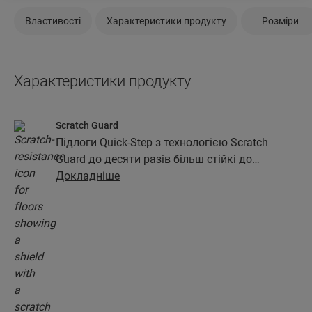
Властивості
Характеристики продукту
Розміри
Характеристики продукту
Scratch Guard
Підлоги Quick-Step з технологією Scratch
Guard до десяти разів більш стійкі до
утворення подряпин, ніж підлоги без шару
Докладніше
Scratch Guard.