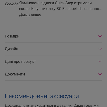
Ламіновані підлоги Quick-Step отримали
екологічну етикетку ЄС Ecolabel. Це означає,
що вони принаймні на 80 % складаються з
Докладніше
деревини, отриманої зі стійких джерел, не
містять небезпечних речовин і
виготовляються на енергоефективних
Розміри
підприємствах. До того ж ламіновані підлоги
Quick-Step мають дуже великий строк
Дизайн
експлуатації та розширену гарантію на
продукт, а також відрізняються простим
ремонтом і легким демонтажем.
Дані про продукт
Документи
Рекомендовані аксесуари
Досконалість знаходиться в деталях. Саме тому ми