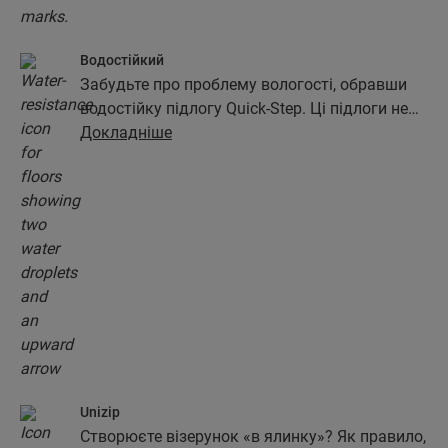
Водостійкий
Забудьте про проблему вологості, обравши
водостійку підлогу Quick-Step. Ці підлоги не
лише мають винятково стильний і
Докладніше
натуральний вигляд, вони також на 100%
захищені від вологи, що ще більше спрощує їх
очищення!
Unizip
Створюєте візерунок «в ялинку»? Як правило,