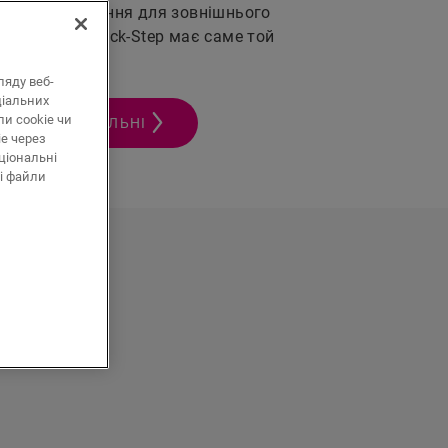
ішальне значення для зовнішнього
у.
Ламінат
Quick-Step має саме той
ляду веб-
ціальних
и cookie чи
АМИ ДЛЯ СПАЛЬНІ
ie через
ціональні
і файли