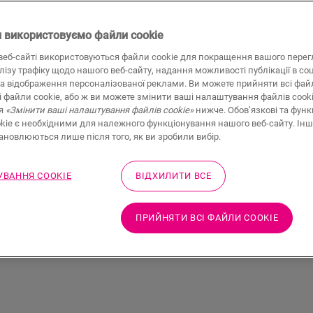
еальну
комфортної спальні. Підлога має вир
вигляду кімнати, додаючи їй комфорт
альні?
 використовуємо файли cookie
вигляд і якість, які ви шукаєте.
веб-сайті використовуються файли cookie для покращення вашого перег
алізу трафіку щодо нашого веб-сайту, надання можливості публікації в со
а відображення персоналізованої реклами. Ви можете прийняти всі файл
ОЗНАЙОМТЕСЯ З НАШИМ ЛАМІНАТ
і файли cookie, або ж ви можете змінити ваші налаштування файлів cook
ня
«Змінити ваші налаштування файлів cookie»
нижче. Обов’язкові та функ
kie є необхідними для належного функціонування нашого веб-сайту. Інш
тановлюються лише після того, як ви зробили вибір.
ВАННЯ COOKIE
ВІДХИЛИТИ ВСЕ
 ЛАМІНАТИ ДЛЯ СПАЛЬНІ
ПРИЙНЯТИ ВСІ ФАЙЛИ СOOKIE