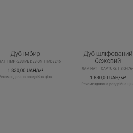
Дуб імбир
Дуб шліфований
бежевий
НАТ
IMPRESSIVE DESIGN
IMD8246
ЛАМІНАТ
CAPTURE
SIG476
1 830,00
UAH/м²
Рекомендована роздрібна ціна
1 830,00
UAH/м²
Рекомендована роздрібна цін