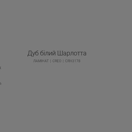
Дуб білий Шарлотта
ЛАМІНАТ
CREO
CRH3178
4
а