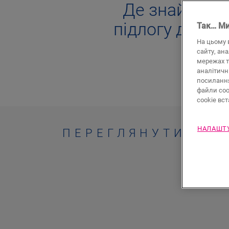
Де знайти ід
підлогу для сп
Так… Ми
На цьому 
сайту, ан
мережах т
аналітичн
посилан
файли coo
cookie вс
НАЛАШТУ
ПЕРЕГЛЯНУТИ ВСІ