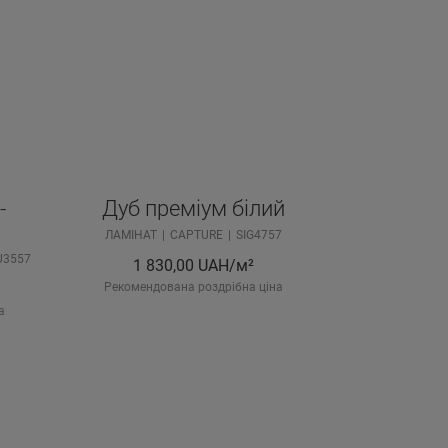
-
Дуб преміум білий
ЛАМІНАТ
CAPTURE
SIG4757
U3557
1 830,00
UAH/м²
Рекомендована роздрібна ціна
а