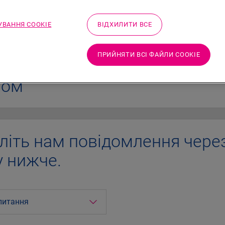
ВАННЯ COOKIE
ВІДХИЛИТИ ВСЕ
ефонуй
ПРИЙНЯТИ ВСІ ФАЙЛИ СOOKIE
 за
380 44
ром
літь нам повідомлення чере
 нижче.