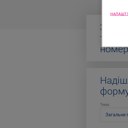
НАЛАШТУ
Зател
те нам
номе
Надіш
форму
Тема: