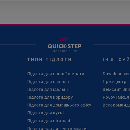
ТИПИ ПІДЛОГИ
ІНШІ СА
Підлога для ванної кімнати
Download cen
Підлога для спальні
Прес-центр
Підлога для їдальні
Веб-сайт Unil
Підлога для коридору
Pобочі місця
Підлога для домашнього офісу
Велокоманда
Підлога для кухні
Підлога для вітальні
Підлога для дитячої кімнати