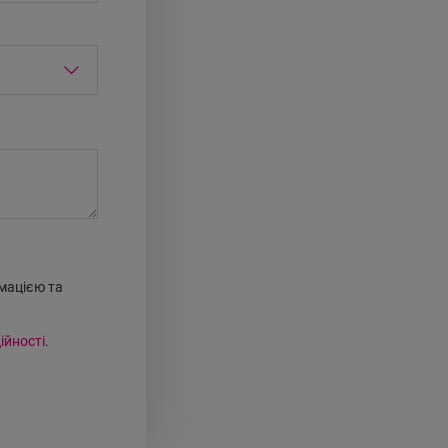
мацією та
ійності
.