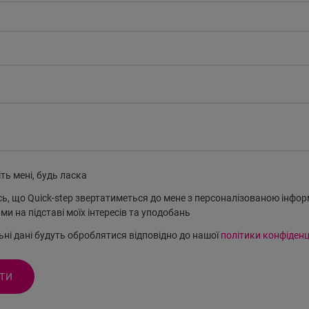
ть мені, будь ласка
, що Quick-step звертатиметься до мене з персоналізованою інфор
ми на підставі моїх інтересів та уподобань
ні дані будуть оброблятися відповідно до нашої
політики конфіденц
ТИ