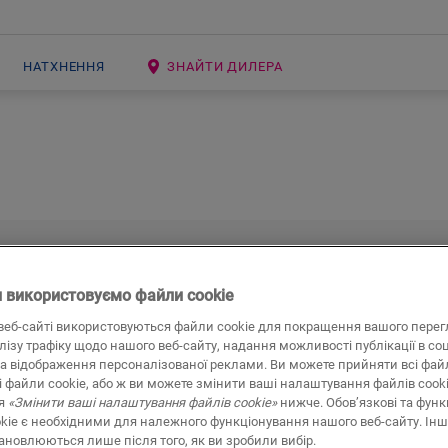
НАТХНЕННЯ
ЗНАЙТИ ДИЛЕРА
Є питання?
 використовуємо файли cookie
и з радістю вам допоможем
веб-сайті використовуються файли cookie для покращення вашого перег
алізу трафіку щодо нашого веб-сайту, надання можливості публікації в со
а відображення персоналізованої реклами. Ви можете прийняти всі файл
ід ваших потреб, спеціальна команда спеціалістів Quick
і файли cookie, або ж ви можете змінити ваші налаштування файлів cook
могти вам. У разі виникнення будь-яких питань щодо у
ня
«Змінити ваші налаштування файлів cookie»
нижче. Обов’язкові та функ
ступності продукції у вашій країні найкраще звертатися
kie є необхідними для належного функціонування нашого веб-сайту. Інш
найближчого дилера Quick-Step
.
тановлюються лише після того, як ви зробили вибір.