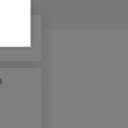
 594 55 15
з