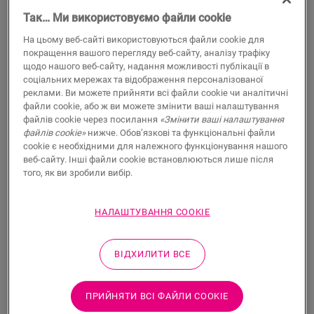
Так… Ми використовуємо файли cookie
На цьому веб-сайті використовуються файли cookie для
покращення вашого перегляду веб-сайту, аналізу трафіку
щодо нашого веб-сайту, надання можливості публікації в
соціальних мережах та відображення персоналізованої
Білий середній плінтус, що
реклами. Ви можете прийняти всі файли cookie чи аналітичні
файли cookie, або ж ви можете змінити ваші налаштування
натискається
файлів cookie через посилання
«Змінити ваші налаштування
файлів cookie»
нижче. Обов’язкові та функціональні файли
АКСЕСУАРИ ДЛЯ ЛАМІНАТА
cookie є необхідними для належного функціонування нашого
БІЛИЙ СЕРЕДНІЙ ПЛІНТУС, ЩО НАТИСКАЄТЬСЯ 126
SFPSKCLICKWHITE126
веб-сайту. Інші файли cookie встановлюються лише після
того, як ви зробили вибір.
189,00
UAH/шт.
НАЛАШТУВАННЯ COOKIE
Рекомендована роздрібна ціна
ВІДХИЛИТИ ВСЕ
ПРИЙНЯТИ ВСІ ФАЙЛИ СOOKIE
ПОШУК