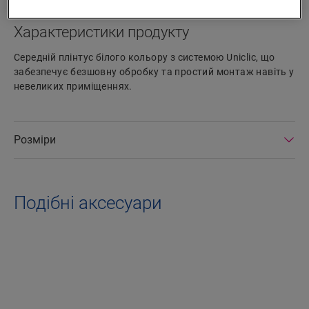
Характеристики продукту
Середній плінтус білого кольору з системою Uniclic, що
забезпечує безшовну обробку та простий монтаж навіть у
невеликих приміщеннях.
Розміри
Подібні аксесуари