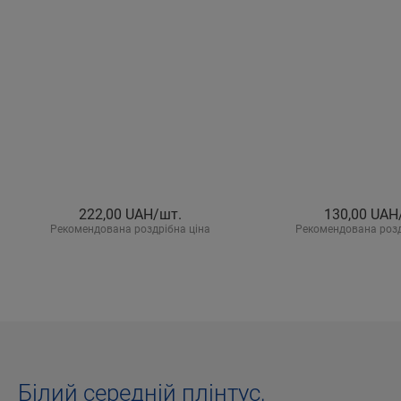
222,00
UAH/шт.
130,00
UAH
Рекомендована роздрібна ціна
Рекомендована розд
Білий середній плінтус,