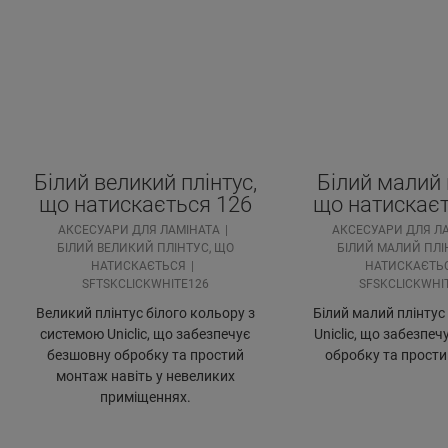
Білий великий плінтус,
Білий малий 
що натискається 126
що натискаєт
АКСЕСУАРИ ДЛЯ ЛАМІНАТА
АКСЕСУАРИ ДЛЯ Л
БІЛИЙ ВЕЛИКИЙ ПЛІНТУС, ЩО
БІЛИЙ МАЛИЙ ПЛІ
НАТИСКАЄТЬСЯ
НАТИСКАЄТЬ
SFTSKCLICKWHITE126
SFSKCLICKWHI
Великий плінтус білого кольору з
Білий малий плінтус
системою Uniclic, що забезпечує
Uniclic, що забезпе
безшовну обробку та простий
обробку та прост
монтаж навіть у невеликих
приміщеннях.