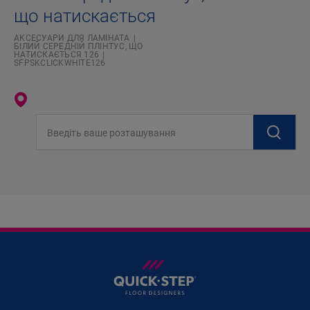
що натискається
АКСЕСУАРИ ДЛЯ ЛАМІНАТА
БІЛИЙ СЕРЕДНІЙ ПЛІНТУС, ЩО
НАТИСКАЄТЬСЯ 126
SFPSKCLICKWHITE126
Введіть ваше розташування