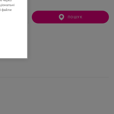
ie через
ціональні
і файли
ПОШУК