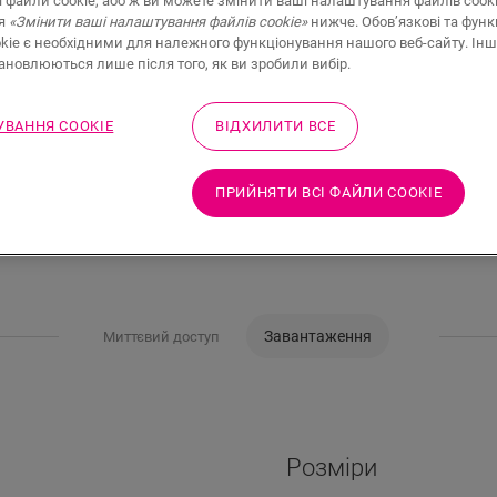
і файли cookie, або ж ви можете змінити ваші налаштування файлів cook
ня
«Змінити ваші налаштування файлів cookie»
нижче. Обов’язкові та функ
kie є необхідними для належного функціонування нашого веб-сайту. Інш
тановлюються лише після того, як ви зробили вибір.
ВАННЯ COOKIE
ВІДХИЛИТИ ВСЕ
ПРИЙНЯТИ ВСІ ФАЙЛИ СOOKIE
Завантаження
Миттєвий доступ
Розміри