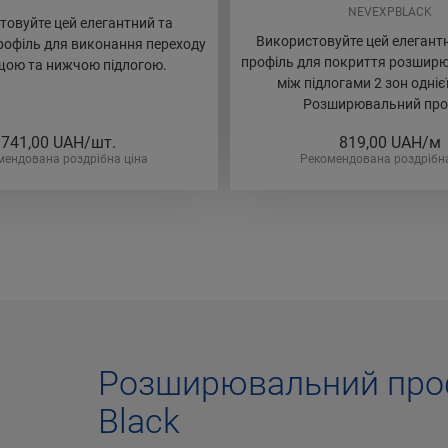
NEVEXPBLACK
товуйте цей елегантний та
Використовуйте цей елегантн
офіль для виконання переходу
профіль для покриття розшир
щою та нижчою підлогою.
між підлогами 2 зон одніє
Розширювальний про
741,00
UAH/шт.
819,00
UAH/м
мендована роздрібна ціна
Рекомендована роздрібна
Розширювальний проф
Black