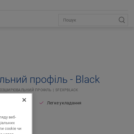
ьний профіль - Black
ОЗШИРЮВАЛЬНИЙ ПРОФІЛЬ
SFEXPBLACK
Легке укладання
ляду веб-
ціальних
и cookie чи