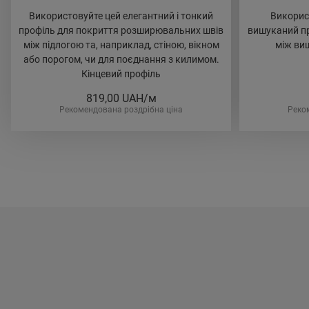
Використовуйте цей елегантний і тонкий
Викорис
профіль для покриття розширювальних швів
вишуканий пр
між підлогою та, наприклад, стіною, вікном
між ви
або порогом, чи для поєднання з килимом.
Кінцевий профіль
819,00
UAH/м
Рекомендована роздрібна ціна
Реко