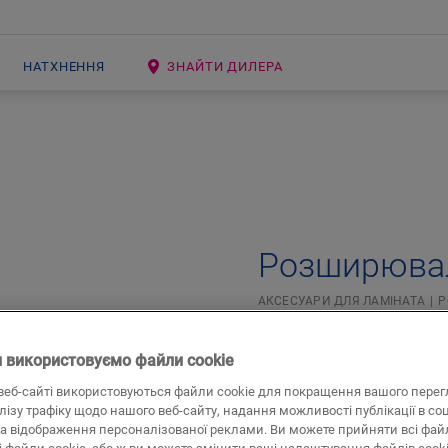
НАТХНЕННЯ
ЗНАЙТИ ДИЛЕРА
Open image in lightbox
Розширювал
АКСЕСУАРИ ДЛЯ ЛАМІНАТА
Р
Красива обробка
 використовуємо файли cookie
Для ламінатної підлоги
веб-сайті використовуються файли cookie для покращення вашого перег
800,00
алізу трафіку щодо нашого веб-сайту, надання можливості публікації в со
UAH/шт.
а відображення персоналізованої реклами. Ви можете прийняти всі файл
Рекомендована роздрібна ціна