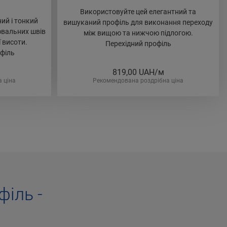
Використовуйте цей елегантний та
ий і тонкий
вишуканий профіль для виконання переходу
ювальних швів
між вищою та нижчою підлогою.
ї висоти.
Перехідний профіль
філь
819,00
UAH/м
 ціна
Рекомендована роздрібна ціна
іль -