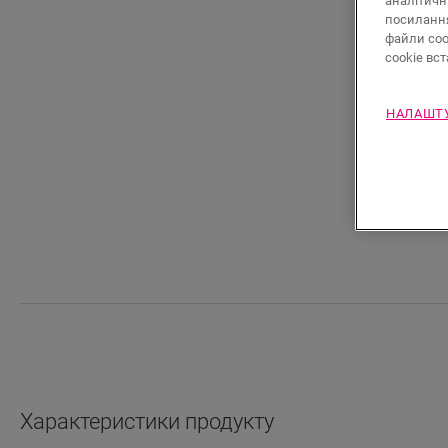
аналітичн
посилан
файли coo
cookie вс
НАЛАШТУ
Характеристики продукту