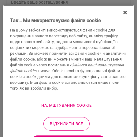
Так… Ми використовуємо файли cookie
ПОШУК
На цьому веб-сайті використовуються файли cookie для
покращення вашого перегляду веб-сайту, аналізу трафіку
Характеристики продукту
щодо нашого веб-сайту, надання можливості публікації в
соціальних мережах та відображення персоналізованої
Єдиний профіль пропонує кілька рішень для фінішної
реклами. Ви можете прийняти всі файли cookie чи аналітичні
обробки підлоги, наприклад, перехід між підлогами або
файли cookie, або ж ви можете змінити ваші налаштування
оздоблення стін чи вікон. Просто надайте базовому
файлів cookie через посилання
«Змінити ваші налаштування
профілю Incizo бажаної форми за допомогою ножа Incizo,
файлів cookie»
нижче. Обов’язкові та функціональні файли
cookie є необхідними для належного функціонування нашого
який входить до комплекту. Профіль ідеально відповідає
веб-сайту. Інші файли cookie встановлюються лише після
кольору вашої підлоги. Упаковка містить один профіль
того, як ви зробили вибір.
Incizo, один ніж Incizo і один пластиковий поручень. Щоб
отримати водонепроникну поверхню у вологих
приміщеннях, ми пропонуємо встановлювати плінтус з
НАЛАШТУВАННЯ COOKIE
пінострічкою та Hydrokit. За допомогою профілю Incizo ви
можете: 1. З’єднувати дві підлоги різної висоти. 2.
З’єднувати дві підлоги однієї висоти. 3. Виконувати
ВІДХИЛИТИ ВСЕ
оздоблення підлоги вздовж стін або вікон. 4. Створювати
гарний перехід між ламінованою підлогою та іншими