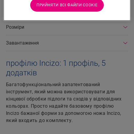
типами підлог. 5. Оздоблювати сходи та східці.
ПРИЙНЯТИ ВСІ ФАЙЛИ СOOKIE
Розміри
Завантаження
профілю Incizo: 1 профіль, 5
додатків
Багатофункціональний запатентований
інструмент, який можна використовувати для
кінцевої обробки підлоги та сходів у відповідних
кольорах. Просто надайте базовому профілю
Incizo бажаної форми за допомогою ножа Incizo,
який входить до комплекту.