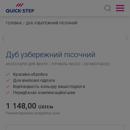
Open sear
Ope
ГОЛОВНА
ДУБ УЗБЕРЕЖНИЙ ПІСОЧНИЙ
Введіть ваше розташування
Дуб узбережний пісочний
АКСЕСУАРИ ДЛЯ ВІНІЛУ
ПРОФІЛЬ INCIZO
QSVINCP40322
Красива обробка
Для вінілової підлоги
Відповідність кольору вашої підлоги
Передбачає компенсаційні шви
1 148,00
UAH/м
Рекомендована роздрібна ціна