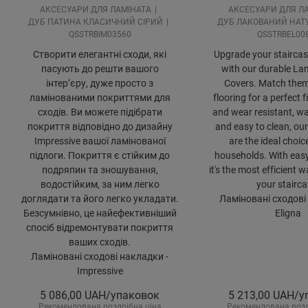
АКСЕСУАРИ ДЛЯ ЛАМІНАТА
АКСЕСУАРИ ДЛЯ Л
ДУБ ПАТИНА КЛАСИЧНИЙ СІРИЙ
ДУБ ЛАКОВАНИЙ НАТ
QSSTRBIM03560
QSSTRBEL00
Створити елегантні сходи, які
Upgrade your staircase
пасують до решти вашого
with our durable Lam
інтер’єру, дуже просто з
Covers. Match them
ламінованими покриттями для
flooring for a perfect f
сходів. Ви можете підібрати
and wear resistant, wa
покриття відповідно до дизайну
and easy to clean, our
Impressive вашої ламінованої
are the ideal choic
підлоги. Покриття є стійким до
households. With easy 
подряпин та зношування,
it's the most efficient 
водостійким, за ним легко
your stairca
доглядати та його легко укладати.
Ламіновані сходові
Безсумнівно, це найефективніший
Eligna
спосіб відремонтувати покриття
ваших сходів.
Ламіновані сходові накладки -
Impressive
5 086,00
UAH/упаковок
5 213,00
UAH/у
Рекомендована роздрібна ціна
Рекомендована розд