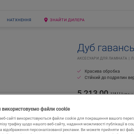
НАТХНЕННЯ
ЗНАЙТИ ДИЛЕРА
Дуб гаванс
АКСЕСУАРИ ДЛЯ ЛАМІНАТА
Л
Красива обробка
Стійкий до подряпин ве
5 213,00
UAH/упак
Рекомендована роздрібна ціна
 використовуємо файли cookie
веб-сайті використовуються файли cookie для покращення вашого перег
алізу трафіку щодо нашого веб-сайту, надання можливості публікації в со
а відображення персоналізованої реклами. Ви можете прийняти всі файл