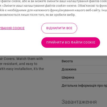
і файли cookie, або ж ви можете змінити ваші налаштування файлів cook
ня
«Змінити ваші налаштування файлів cookie»
нижче. Обов’язкові та функ
kie є необхідними для належного функціонування нашого веб-сайту. Інш
тановлюються лише після того, як ви зробили вибір.
Завантаження
Миттєвий доступ
ВАННЯ COOKIE
ВІДХИЛИТИ ВСЕ
ПРИЙНЯТИ ВСІ ФАЙЛИ СOOKIE
Розміри
air Covers. Match them with
Висота
er-resistant, and easy to
th easy installation, it's the
Довжина
Ширина
Детальна інформація про п
Завантаження