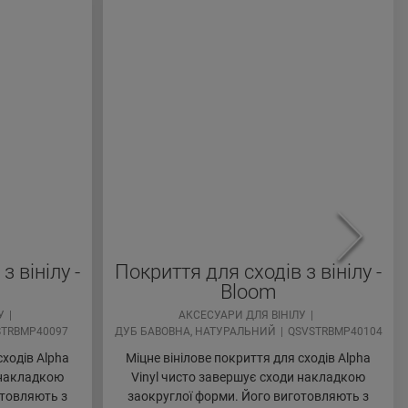
з вінілу -
Покриття для сходів з вінілу -
Bloom
У
АКСЕСУАРИ ДЛЯ ВІНІЛУ
STRBMP40097
ДУБ БАВОВНА, НАТУРАЛЬНИЙ
QSVSTRBMP40104
сходів Alpha
Міцне вінілове покриття для сходів Alpha
 накладкою
Vinyl чисто завершує сходи накладкою
отовляють з
заокруглої форми. Його виготовляють з