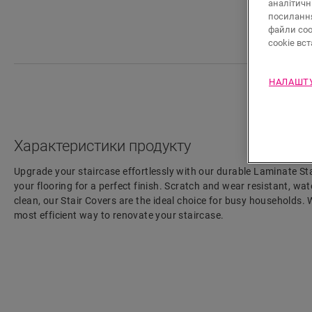
аналітичн
посилан
файли coo
cookie вс
НАЛАШТУ
Характеристики продукту
Upgrade your staircase effortlessly with our durable Laminate St
your flooring for a perfect finish. Scratch and wear resistant, wat
clean, our Stair Covers are the ideal choice for busy households. Wi
most efficient way to renovate your staircase.