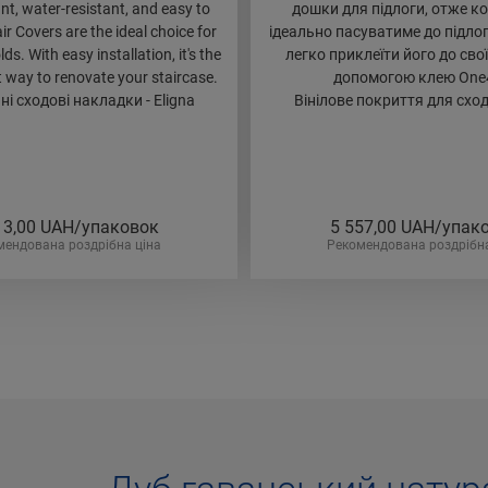
nt, water-resistant, and easy to
дошки для підлоги, отже ко
air Covers are the ideal choice for
ідеально пасуватиме до підло
s. With easy installation, it's the
легко приклеїти його до свої
t way to renovate your staircase.
допомогою клею One4
і сходові накладки - Eligna
Вінілове покриття для сход
13,00
UAH/упаковок
5 557,00
UAH/упак
мендована роздрібна ціна
Рекомендована роздрібна