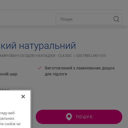
ький натуральний
АМІНОВАНІ СХОДОВІ НАКЛАДКИ - CLASSIC
QSSTRBCLM01655
Виготовлений з ламінованих дощок
рхній шар
для підлоги
овок
ляду веб-
ПОШУК
ціальних
и cookie чи