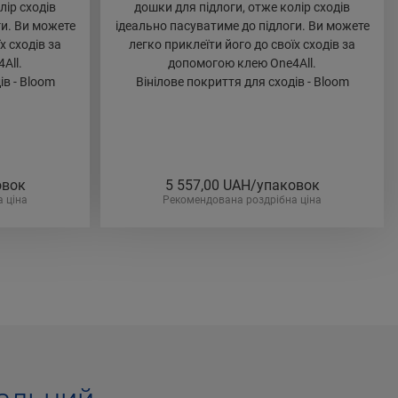
лір сходів
дошки для підлоги, отже колір сходів
ги. Ви можете
ідеально пасуватиме до підлоги. Ви можете
х сходів за
легко приклеїти його до своїх сходів за
All.
допомогою клею One4All.
ів - Bloom
Вінілове покриття для сходів - Bloom
овок
5 557,00
UAH/упаковок
 ціна
Рекомендована роздрібна ціна