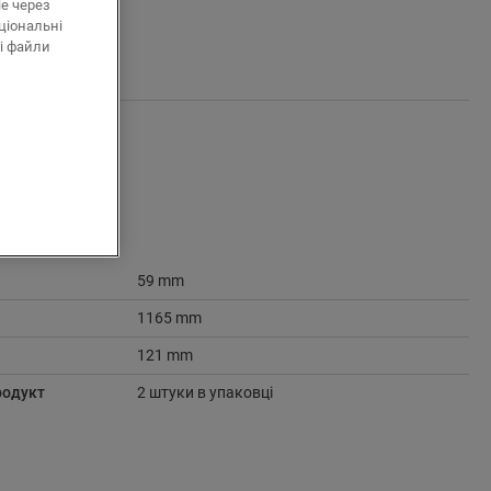
ie через
ціональні
і файли
59 mm
1165 mm
121 mm
родукт
2 штуки в упаковці