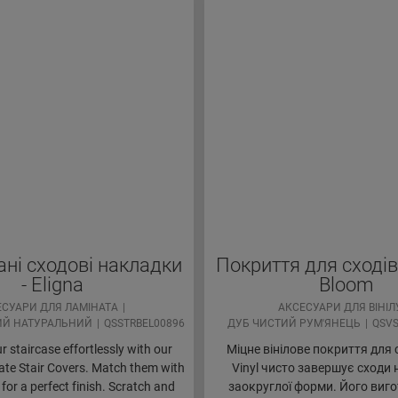
ні сходові накладки
Покриття для сходів 
- Eligna
Bloom
ЕСУАРИ ДЛЯ ЛАМІНАТА
АКСЕСУАРИ ДЛЯ ВІНІЛ
ИЙ НАТУРАЛЬНИЙ
QSSTRBEL00896
ДУБ ЧИСТИЙ РУМ'ЯНЕЦЬ
QSV
 staircase effortlessly with our
Міцне вінілове покриття для 
te Stair Covers. Match them with
Vinyl чисто завершує сходи
 for a perfect finish. Scratch and
заокруглої форми. Його виг