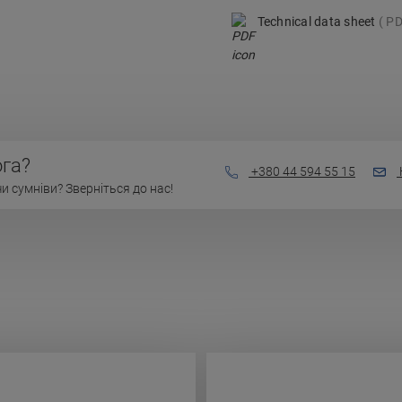
Technical data sheet
PD
га?
+380 44 594 55 15
 сумніви? Зверніться до нас!