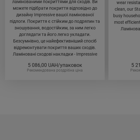
ламінованими покриттями для сходів. Ви
wear resista
можете підібрати покриття відповідно до
clean, our St
дизайну Impressive вашої ламінованої
busy household
підлоги. Покриття є стійким до подряпин та
most efficien
зношування, водостійким, за ним легко
Ламінован
доглядати та його легко укладати.
Безсумнівно, це найефективніший спосіб
відремонтувати покриття ваших сходів.
Ламіновані сходові накладки - Impressive
5 086,00
UAH/упаковок
5 2
Рекомендована роздрібна ціна
Реко