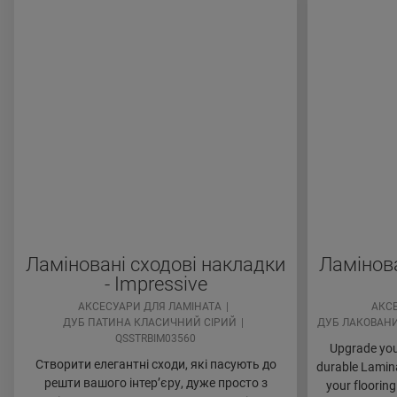
Ламіновані сходові накладки
Ламінова
- Impressive
АКСЕСУАРИ ДЛЯ ЛАМІНАТА
АКС
ДУБ ПАТИНА КЛАСИЧНИЙ СІРИЙ
ДУБ ЛАКОВАН
QSSTRBIM03560
Upgrade your
Створити елегантні сходи, які пасують до
durable Lamina
решти вашого інтер’єру, дуже просто з
your flooring