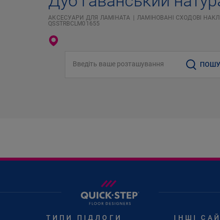
Дуб гаванський нату
АКСЕСУАРИ ДЛЯ ЛАМІНАТА
ЛАМІНОВАНІ СХОДОВІ НАКЛ
QSSTRBCLM01655
Введіть ваше розташування
ПОШУ
ТИПИ ПІДЛОГИ
ІНШІ СА