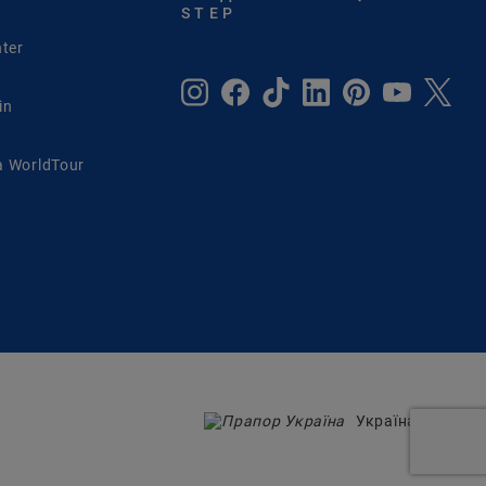
STEP
ter
in
 WorldTour
Україна