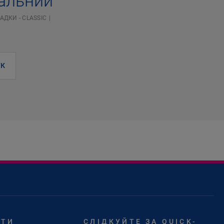
ральний
АДКИ - CLASSIC
К
ЙТИ
СЛІДКУЙТЕ ЗА QUICK-