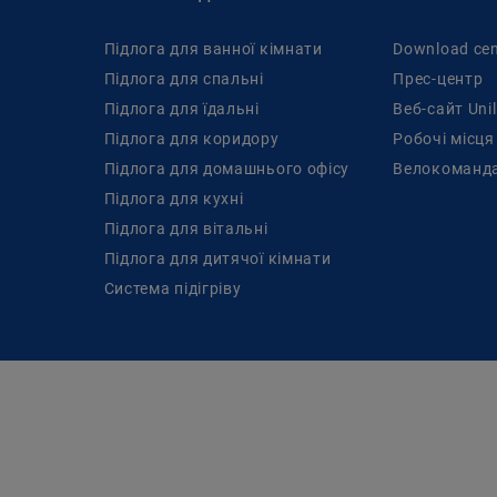
Підлога для ванної кімнати
Download cen
Підлога для спальні
Прес-центр
Підлога для їдальні
Веб-сайт Unil
Підлога для коридору
Pобочі місця
Підлога для домашнього офісу
Велокоманда
Підлога для кухні
Підлога для вітальні
Підлога для дитячої кімнати
Cистема підігріву