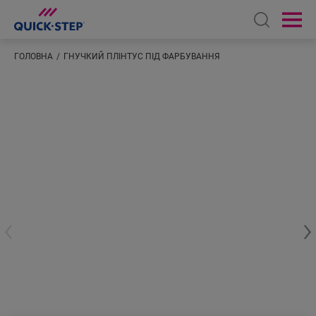
Open sear
Ope
ГОЛОВНА
ГНУЧКИЙ ПЛІНТУС ПІД ФАРБУВАННЯ
Введіть ваше розташування