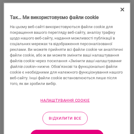
Так… Ми використовуємо файли cookie
На цьому веб-сайті використовуються файли cookie для
покращення вашого перегляду веб-сайту, аналізу трафіку
Гнучкий плінтус під фарбування
щодо нашого веб-сайту, надання можливості публікації в
соціальних мережах та відображення персоналізованої
реклами. Ви можете прийняти всі файли cookie чи аналітичні
АКСЕСУАРИ ДЛЯ ЛАМІНАТА
ВОДОСТІЙКИЙ ГНУЧКИЙ ПЛІНТУС ПІД ФАРБУВАННЯ
QSFLEXSKR
файли cookie, або ж ви можете змінити ваші налаштування
файлів cookie через посилання
«Змінити ваші налаштування
Красива обробка
файлів cookie»
нижче. Обов’язкові та функціональні файли
Для ламінатної підлоги
cookie є необхідними для належного функціонування нашого
Для паркетної підлоги
веб-сайту. Інші файли cookie встановлюються лише після
Для вінілової підлоги
того, як ви зробили вибір.
Водостійкість
636,00
НАЛАШТУВАННЯ COOKIE
UAH/м
Рекомендована роздрібна ціна
ВІДХИЛИТИ ВСЕ