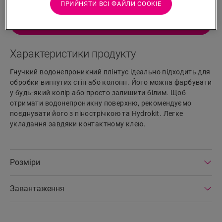
ПРИЙНЯТИ ВСІ ФАЙЛИ СOOKIE
ПОШУК
Характеристики продукту
Гнучкий водонепроникний плінтус ідеально підходить для
обробки вигнутих стін або колонн. Його можна фарбувати
у будь-який колір або просто залишити білим. Щоб
отримати водонепроникну поверхню, рекомендуємо
поєднувати його з пінострічкою та Hydrokit. Легке
укладання завдяки контактному клею.
Розміри
Завантаження