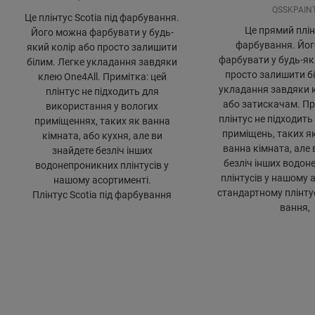
QSSKPAIN
Це плінтус Scotia під фарбування.
Це прямий плін
Його можна фарбувати у будь-
фарбування. Йо
який колір або просто залишити
фарбувати у будь-як
білим. Легке укладання завдяки
просто залишити бі
клею One4All. Примітка: цей
укладання завдяки к
плінтус не підходить для
або затискачам. Пр
використання у вологих
плінтус не підходить
приміщеннях, таких як ванна
приміщень, таких як
кімната, або кухня, але ви
ванна кімната, але 
знайдете безліч інших
безліч інших водон
водонепроникних плінтусів у
плінтусів у нашому 
нашому асортименті.
стандартному плінтус
Плінтус Scotia під фарбування
вання,