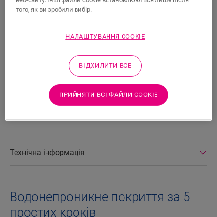
веб-сайту. Інші файли cookie встановлюються лише після
того, як ви зробили вибір.
ПОШУК
НАЛАШТУВАННЯ COOKIE
Характеристики продукту
ВІДХИЛИТИ ВСЕ
Прозора стрічка у рулоні для водонепроникної кінцевої
обробки плінтуса Scotia та паркетного плінтуса. Зі
стрічкою легше працювати, вона залишає менше бруду,
ПРИЙНЯТИ ВСІ ФАЙЛИ СOOKIE
ніж силікон, і забезпечує акуратний і рівномірний
результат.
Технічна інформація
Водонепроникне покриття за 5
простих кроків