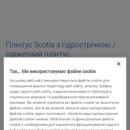
Плінтус Scotia з гідрострічкою /
паркетний плінтус
АКСЕСУАРИ ДЛЯ ЛАМІНАТА
ГІДРОІЗОЛЯЦІЙНА СТРІЧКА HYDROSTRIP ДЛЯ ПЛІНТУСА SCOTIA ТА
ПАРКЕТНОГО ПЛІНТУСА 14X77
Так… Ми використовуємо файли cookie
NEHSTRIPSCOTPSK15
На цьому веб-сайті використовуються файли cookie для
Красива обробка
покращення вашого перегляду веб-сайту, аналізу трафіку
Для ламінатної підлоги
щодо нашого веб-сайту, надання можливості публікації в
У поєднанні з плінтусами
соціальних мережах та відображення персоналізованої
Водонепроникний монтаж
реклами. Ви можете прийняти всі файли cookie чи аналітичні
файли cookie, або ж ви можете змінити ваші налаштування
Легке укладання
файлів cookie через посилання
«Змінити ваші налаштування
файлів cookie»
нижче. Обов’язкові та функціональні файли
cookie є необхідними для належного функціонування нашого