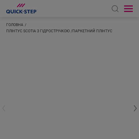
Open sear
Ope
ГОЛОВНА
ПЛІНТУС SCOTIA З ГІДРОСТРІЧКОЮ /ПАРКЕТНИЙ ПЛІНТУС
Введіть ваше розташування