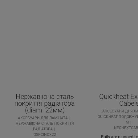
Нержавіюча сталь
Quickheat Ex
покриття радіатора
Cabel
(diam. 22мм)
АКСЕСУАРИ ДЛЯ Л
QUICKHEAT ПОДОВЖУЮ
АКСЕСУАРИ ДЛЯ ЛАМІНАТА
M
НЕРЖАВІЮЧА СТАЛЬ ПОКРИТТЯ
NEQHEXTCAB
РАДІАТОРА
QSPCINOX22
Foils are plugged t