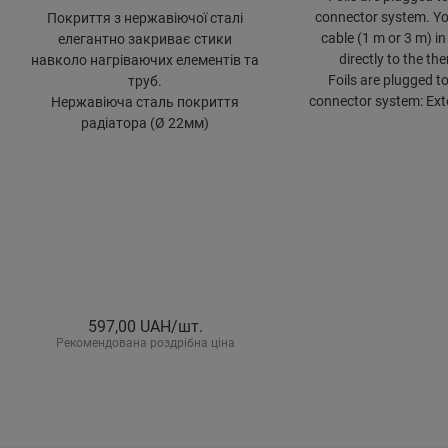
connector system. Yo
Покриття з нержавіючої сталі
cable (1 m or 3 m) in 
елегантно закриває стики
directly to the th
навколо нагріваючих елементів та
Foils are plugged t
труб.
connector system: Ext
Нержавіюча сталь покриття
радіатора (Ø 22мм)
597,00
UAH/шт.
Рекомендована роздрібна ціна